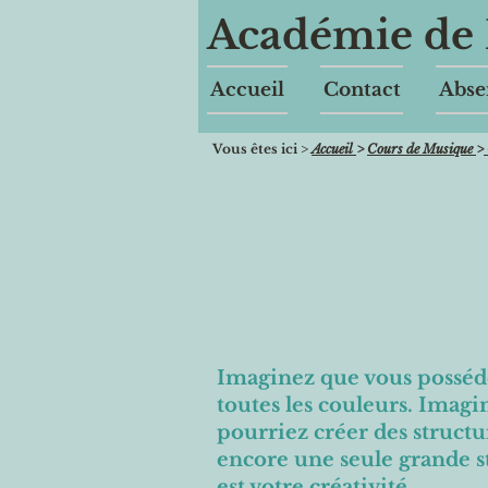
Académie de 
Accueil
Contact
Abse
Vous êtes ici >
Accueil
>
Cours de Musique
>
Imaginez que vous posséde
toutes les couleurs. Imagin
pourriez créer des structu
encore une seule grande st
est votre créativité.