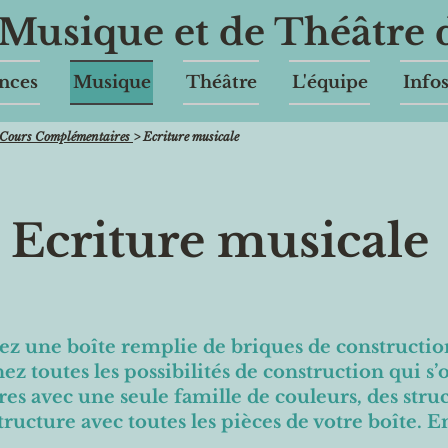
Musique et de Théâtre
nces
Musique
Théâtre
L'équipe
Info
Cours Complémentaires
> Ecriture musicale
Ecriture musicale
z une boîte remplie de briques de construction
ez toutes les possibilités de construction qui s’
res avec une seule famille de couleurs, des stru
ructure avec toutes les pièces de votre boîte. E