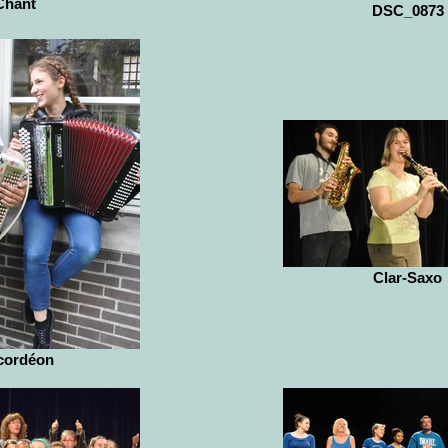
Chant
DSC_0873
Clar-Saxo
cordéon