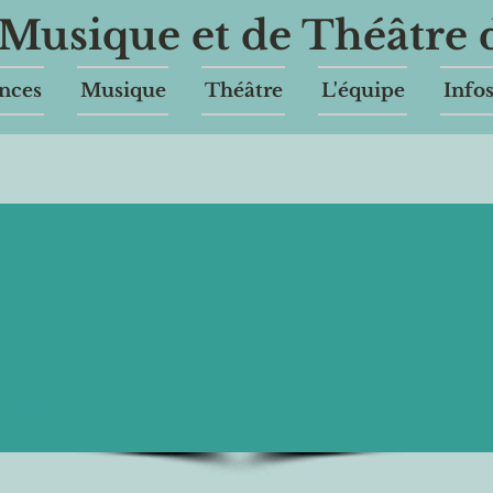
Musique et de Théâtre
nces
Musique
Théâtre
L'équipe
Info
TOS
VI