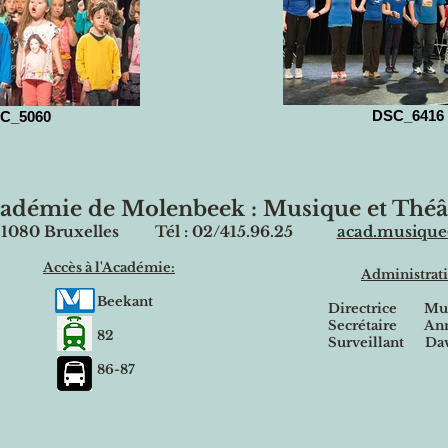
DSC_6416
C_5060
adémie de Molenbeek : Musique et Théâ
 - 1080 Bruxelles Tél : 02/415.96.25
acad.musique
Accès à l'Académie:
Administrati
Beekant
Directrice
Mu
Secrétaire
Anne
82
Surveillant
Dav
86-87