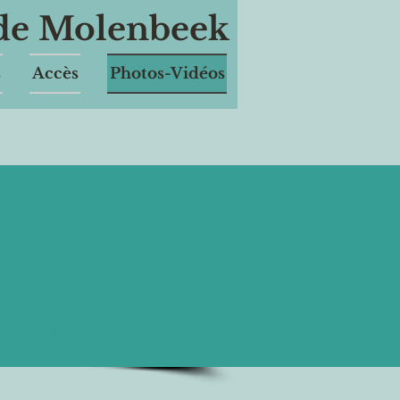
 de Molenbeek
s
Accès
Photos-Vidéos
DEOS